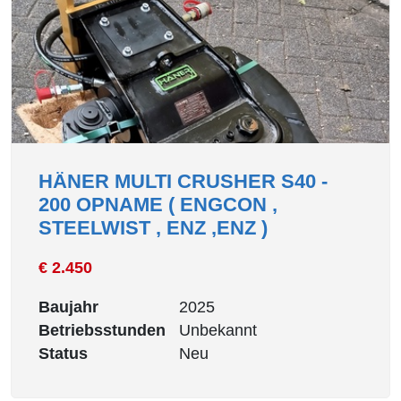
HÄNER MULTI CRUSHER S40 -
200 OPNAME ( ENGCON ,
STEELWIST , ENZ ,ENZ )
€ 2.450
Baujahr
2025
Betriebsstunden
Unbekannt
Status
Neu