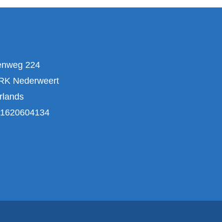
enweg 224
RK Nederweert
rlands
1620604134