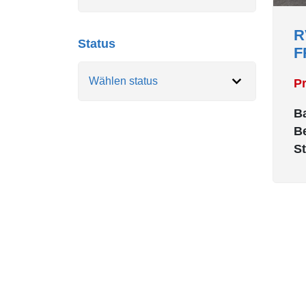
R
Status
F
Pr
B
B
S