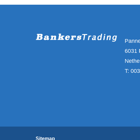
Pann
6031 
Nethe
T:
003
Sitemap