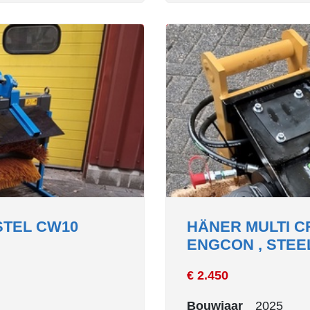
TEL CW10
HÄNER MULTI CR
ENGCON , STEEL
€ 2.450
Bouwjaar
2025