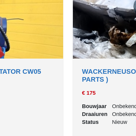
TATOR CW05
WACKERNEUSON 
PARTS )
€ 175
Bouwjaar
Onbeken
Draaiuren
Onbeken
Status
Nieuw