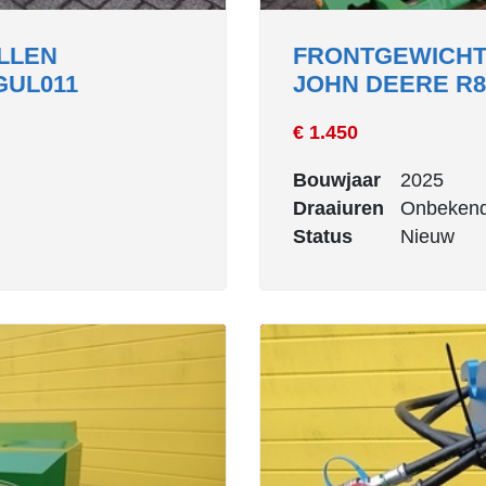
OLLEN
FRONTGEWICHT
UL011
JOHN DEERE R8
€ 1.450
Bouwjaar
2025
Draaiuren
Onbeken
Status
Nieuw