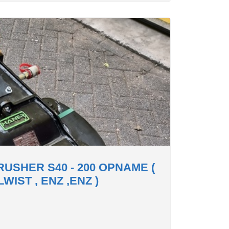
USHER S40 - 200 OPNAME (
WIST , ENZ ,ENZ )