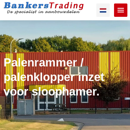
Palenrammer /
palenklopper inzet
voor sloophamer.