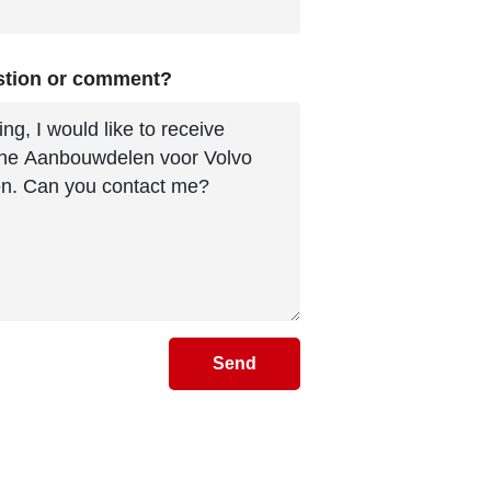
stion or comment?
Send