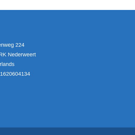
enweg 224
RK Nederweert
rlands
1620604134