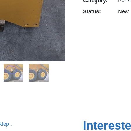
Category:
Parts
Status:
New
Interest
klep .