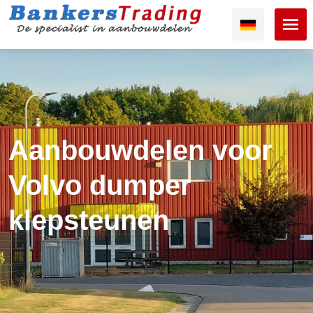
Aanbouwdelen voor
Volvo dumper
klepsteunen