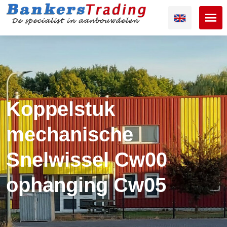
Koppelstuk
mechanische
Snelwissel Cw00
ophanging Cw05