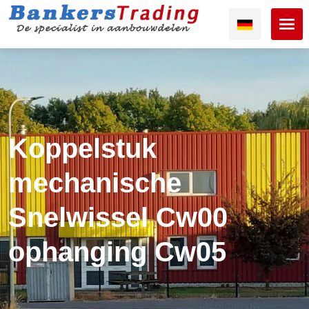
Koppelstuk
mechanische
Snelwissel Cw00
ophanging Cw05