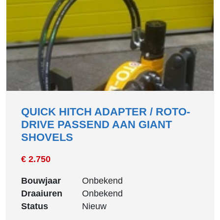
QUICK HITCH ADAPTER / ROTO-
DRIVE PASSEND AAN GIANT
SHOVELS
€ 2.750
Bouwjaar
Onbekend
Draaiuren
Onbekend
Status
Nieuw