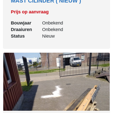
MAST CILINDER ( NIEUW )
Prijs op aanvraag
Bouwjaar
Onbekend
Draaiuren
Onbekend
Status
Nieuw