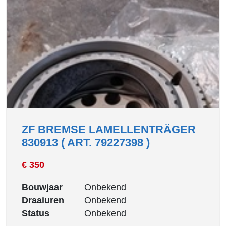
ZF BREMSE LAMELLENTRÄGER
830913 ( ART. 79227398 )
€ 350
Bouwjaar
Onbekend
Draaiuren
Onbekend
Status
Onbekend