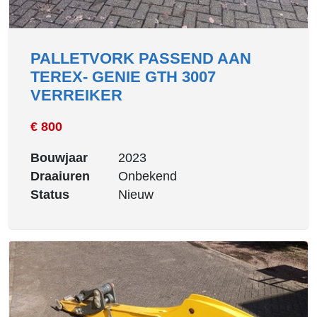
PALLETVORK PASSEND AAN
TEREX- GENIE GTH 3007
VERREIKER
€ 800
Bouwjaar
2023
Draaiuren
Onbekend
Status
Nieuw