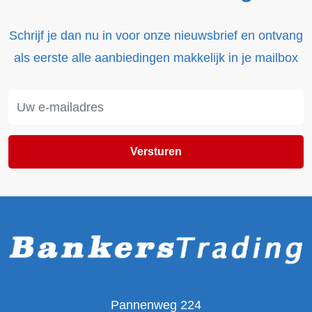
Schrijf je dan nu in voor onze nieuwsbrief en ontvang
als eerste alle aanbiedingen makkelijk in je mailbox
Versturen
Pannenweg 224