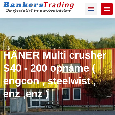
HÄNER Multi crusher
S40 - 200 opname (
engcon , steelwist ,
enz ,enz )