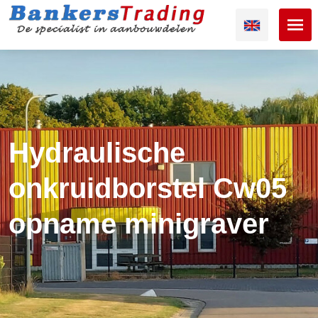
Hydraulische
onkruidborstel Cw05
opname minigraver