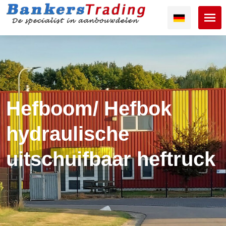
Hefboom/ Hefbok
hydraulische
uitschuifbaar heftruck