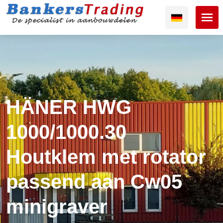
HÄNER HWG
1000/1000.30
Houtklem met rotator
passend aan Cw05
minigraver