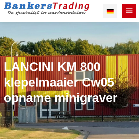
LANCINI KM 800
klepelmaaier Cw05
opname minigraver