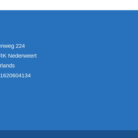
enweg 224
RK Nederweert
rlands
1620604134