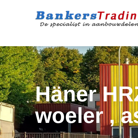
Häner HRZ
woeler , 