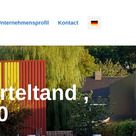
nternehmensprofil
Kontact
teltand ,
0