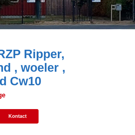
RZP Ripper,
d , woeler ,
nd Cw10
ge
Kontact