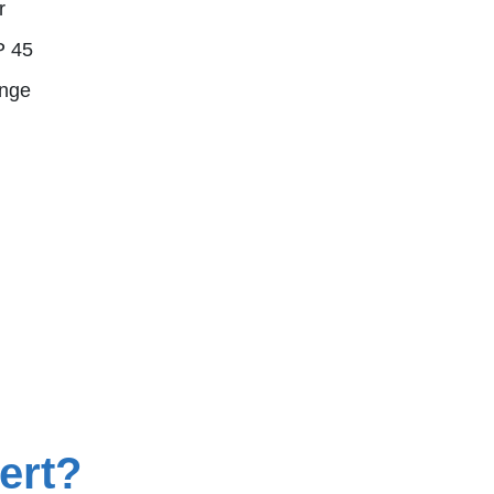
r
 45
nge
iert?