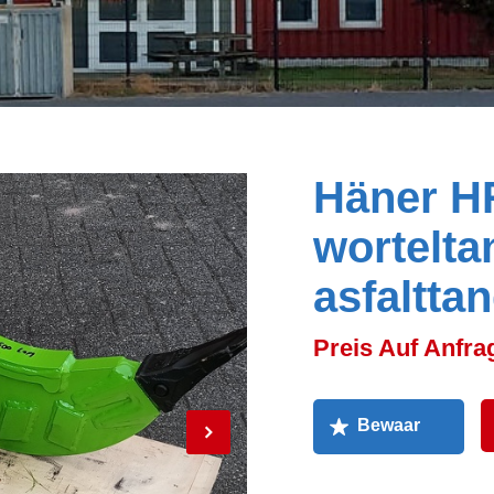
Häner H
worteltan
asfaltta
Preis Auf Anfra