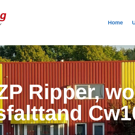
Home
U
P Ripper, wor
asfalttand Cw1