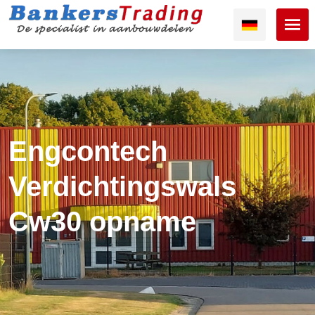
Engcontech
Verdichtingswals
Cw30 opname